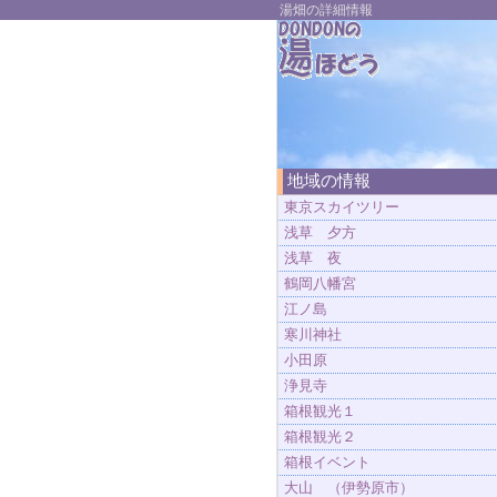
湯畑の詳細情報
地域の情報
東京スカイツリー
浅草 夕方
浅草 夜
鶴岡八幡宮
江ノ島
寒川神社
小田原
浄見寺
箱根観光１
箱根観光２
箱根イベント
大山 （伊勢原市）