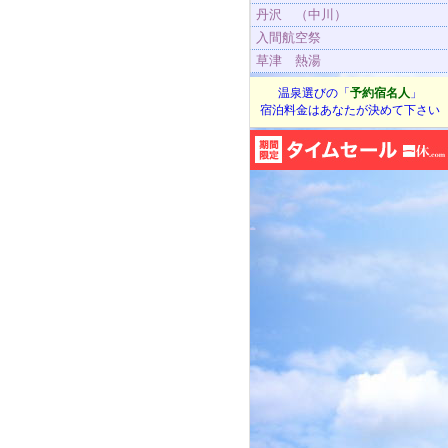
丹沢 （中川）
入間航空祭
草津 熱湯
温泉選びの「
予約宿名人
」
宿泊料金はあなたが決めて下さい