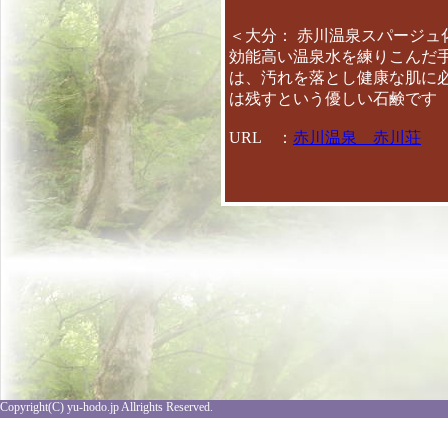
＜大分： 赤川温泉スパージュ
効能高い温泉水を練りこんだ
は、汚れを落とし健康な肌に
は残すという優しい石鹸です
URL ：
赤川温泉 赤川荘
Copyright(C) yu-hodo.jp Allrights Reserved.