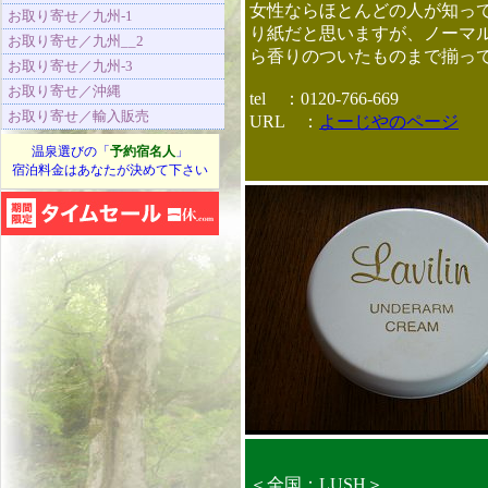
女性ならほとんどの人が知っ
お取り寄せ／九州-1
り紙だと思いますが、ノーマ
お取り寄せ／九州__2
ら香りのついたものまで揃っ
お取り寄せ／九州-3
お取り寄せ／沖縄
tel ：0120-766-669
お取り寄せ／輸入販売
URL ：
よーじやのページ
温泉選びの「
予約宿名人
」
宿泊料金はあなたが決めて下さい
＜全国：LUSH＞