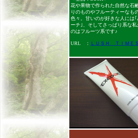
花や果物で作られた自然な石
りのものやフルーティーなも
色々。甘いのが好きな人には｢
ーチ｣、そしてさっぱり系な私
のはフルーツ系です♪
URL ：
ＬＵＳＨ ＴＩＭＥ