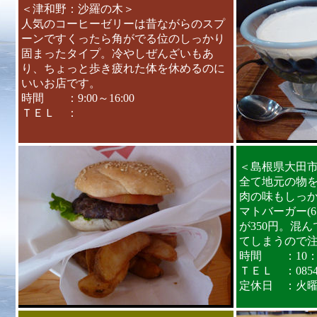
＜津和野：沙羅の木＞
人気のコーヒーゼリーは昔ながらのスプ
ーンですくったら角がでる位のしっかり
固まったタイプ。冷やしぜんざいもあ
り、ちょっと歩き疲れた体を休めるのに
いいお店です。
時間 ：9:00～16:00
ＴＥＬ ：
＜島根県大田市：
全て地元の物
肉の味もしっか
マトバーガー(
が350円。混
てしまうので
時間 ：10：0
ＴＥＬ ：0854-8
定休日 ：火