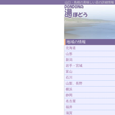
山口・島根の美味しい店の詳細情報
地域の情報
北海道
山形
新潟
岩手・宮城
富山
石川
山梨、長野
横浜
静岡
名古屋
福井
滋賀