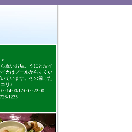
く＞
から近いお店。うにと活イ
活イカはプールからすくい
ばいています。その歯ごた
コリ♪
4:00/17:00～22:00
6-1235