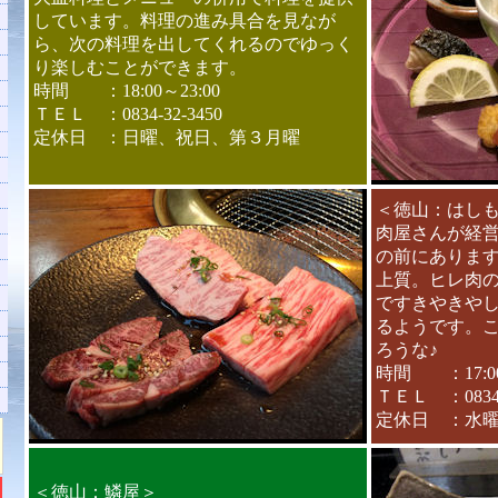
しています。料理の進み具合を見なが
ら、次の料理を出してくれるのでゆっく
り楽しむことができます。
時間 ：18:00～23:00
ＴＥＬ ：0834-32-3450
定休日 ：日曜、祝日、第３月曜
＜徳山：はし
肉屋さんが経
の前にありま
上質。ヒレ肉
ですきやきや
るようです。
ろうな♪
時間 ：17:00
ＴＥＬ ：0834-3
定休日 ：水
＜徳山：鱗屋＞