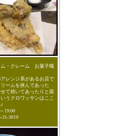
ーム・クレーム お菓子職
のアレンジ系があるお店で
クリームを挟んであった
乗せて焼いてあったりと面
ういうクロワッサンはここ
♪
19:00
1-3019