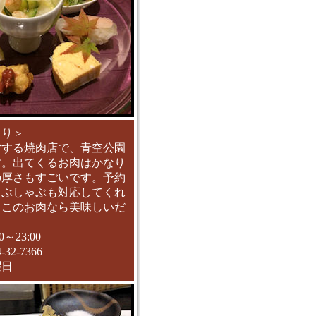
もり＞
営する焼肉店で、青空公園
す。出てくるお肉はかなり
の厚さもすごいです。予約
しぶしゃぶも対応してくれ
ここのお肉なら美味しいだ
～23:00
2-7366
曜日