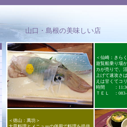
山口・島根の美味しい店
＜仙崎：きら
遊覧船乗り場
カが売りで、
上げて速攻さ
えは甘くてコリ
時間 ：11:30～1
ＴＥＬ ：083-72
＜徳山：萬坊＞
大皿料理とメニューの併用で料理を提供