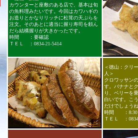
カウンターと座敷のある店で、基本は旬
の魚料理みたいです。今回はカワハギの
お造りとかなりリッチに松茸の天ぷらを
注文。そのあとに適当に握り寿司を頼ん
だら結構握りが大きかったです。
時間 ：要確認
ＴＥＬ ：0834-21-5414
＜徳山：クリ
人＞
クロワッサン
す。バナナと
り、ベリーを
白いです。こ
だけでしょうね
時間 ：8:30～
ＴＥＬ ：0834-3