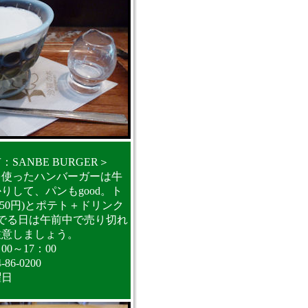
SANBE BURGER＞
を使ったハンバーガーは牛
りして、パンもgood。ト
650円)とポテト＋ドリンク
んでる日は午前中で売り切れ
注意しましょう。
0～17：00
6-0200
曜日