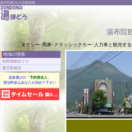
湯布院観光の詳細情報
湯布院
タクシー･馬車･クラッシックカー･人力車と観光す
地域の情報
別府地獄めぐり
鹿児島観光
温泉選びの「
予約宿名人
」
宿泊料金はあなたが決めて下さい